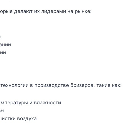
торые делают их лидерами на рынке:
ь
ании
ций
технологии в производстве бризеров, такие как:
емпературы и влажности
сы
чистки воздуха