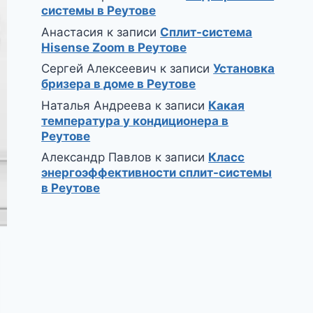
системы в Реутове
Анастасия
к записи
Сплит-система
Hisense Zoom в Реутове
Сергей Алексеевич
к записи
Установка
бризера в доме в Реутове
Наталья Андреева
к записи
Какая
температура у кондиционера в
Реутове
Александр Павлов
к записи
Класс
энергоэффективности сплит-системы
в Реутове