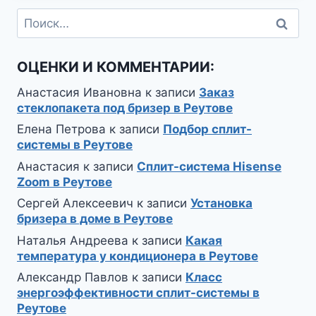
Найти:
ОЦЕНКИ И КОММЕНТАРИИ:
Анастасия Ивановна
к записи
Заказ
стеклопакета под бризер в Реутове
Елена Петрова
к записи
Подбор сплит-
системы в Реутове
Анастасия
к записи
Сплит-система Hisense
Zoom в Реутове
Сергей Алексеевич
к записи
Установка
бризера в доме в Реутове
Наталья Андреева
к записи
Какая
температура у кондиционера в Реутове
Александр Павлов
к записи
Класс
энергоэффективности сплит-системы в
Реутове